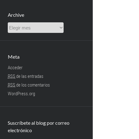
Archive
Archive
Meta
Acceder
RSS
de las entradas
RSS
de los comentarios
WordPress.org
Suscríbete al blog por correo
electrónico