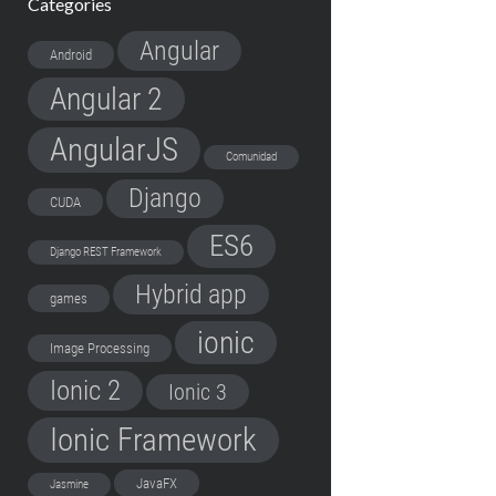
Categories
Angular
Android
Angular 2
AngularJS
Comunidad
Django
CUDA
ES6
Django REST Framework
Hybrid app
games
ionic
Image Processing
Ionic 2
Ionic 3
Ionic Framework
JavaFX
Jasmine