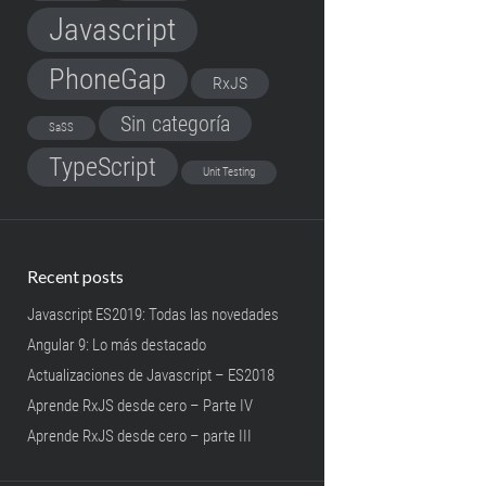
Javascript
PhoneGap
RxJS
Sin categoría
SaSS
TypeScript
Unit Testing
Recent posts
Javascript ES2019: Todas las novedades
Angular 9: Lo más destacado
Actualizaciones de Javascript – ES2018
Aprende RxJS desde cero – Parte IV
Aprende RxJS desde cero – parte III