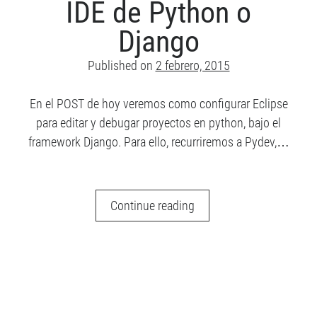
IDE de Python o
Angular 2
Angular
Android
Django
AngularJS
CUDA
Comunidad
Published on
2 febrero, 2015
ES6
Django
Django REST Framework
Hybrid app
En el POST de hoy veremos como configurar Eclipse
games
Image Processing
para editar y debugar proyectos en python, bajo el
ionic
Ionic 2
Ionic 3
framework Django. Para ello, recurriremos a Pydev,…
Ionic Framework
Jasmine
Javascript
PyDev
JavaFX
Continue reading
–
PhoneGap
RxJS
SaSS
Eclipse
TypeScript
Sin categoría
como
Unit Testing
IDE
de