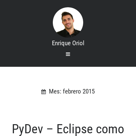
Enrique Oriol
open
primary
menu
Search
Inicio
Mis cursos
Mes: febrero 2015
Contacto
Sobre mi
PyDev – Eclipse como
Categories