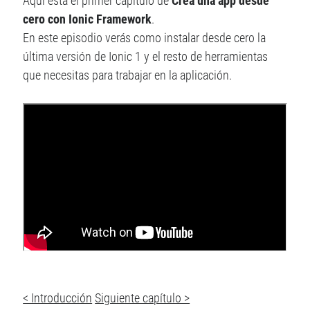
Aquí está el primer capítulo de
Crea una app desde
Angular 2
Angular
Android
cero con Ionic Framework
.
AngularJS
En este episodio verás como instalar desde cero la
CUDA
Comunidad
última versión de Ionic 1 y el resto de herramientas
ES6
Django
que necesitas para trabajar en la aplicación.
Django REST Framework
Hybrid app
games
Image Processing
ionic
Ionic 2
Ionic 3
Ionic Framework
Jasmine
Javascript
JavaFX
PhoneGap
RxJS
SaSS
TypeScript
Sin categoría
Unit Testing
< Introducción
Siguiente capítulo >