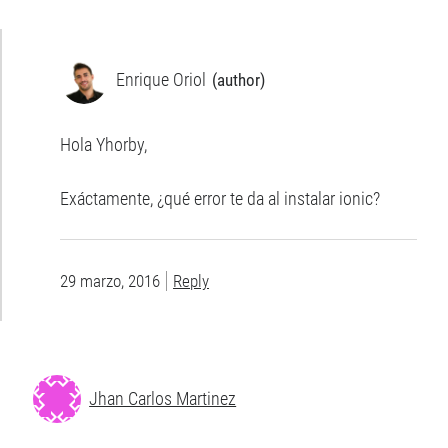
n
d
e
e
Enrique Oriol
m
a
i
Hola Yhorby,
l
Exáctamente, ¿qué error te da al instalar ionic?
29 marzo, 2016
Reply
Jhan Carlos Martinez