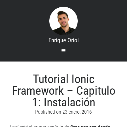
Enrique Oriol
open
primary
menu
Search
Inicio
Tutorial Ionic
Mis cursos
Framework – Capitulo
Contacto
1: Instalación
Sobre mi
Published on
23 enero, 2016
Categories