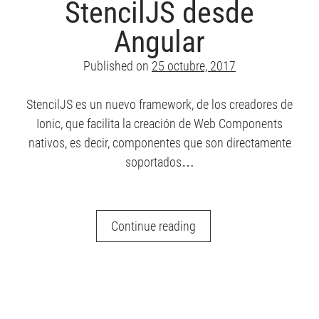
StencilJS desde
Angular 2
Angular
Android
Angular
AngularJS
CUDA
Comunidad
Published on
25 octubre, 2017
ES6
Django
Django REST Framework
Hybrid app
StencilJS es un nuevo framework, de los creadores de
games
Image Processing
Ionic, que facilita la creación de Web Components
ionic
Ionic 2
Ionic 3
nativos, es decir, componentes que son directamente
soportados…
Ionic Framework
Jasmine
Javascript
JavaFX
Usar
Continue reading
PhoneGap
RxJS
SaSS
componentes
TypeScript
Sin categoría
StencilJS
Unit Testing
desde
Angular