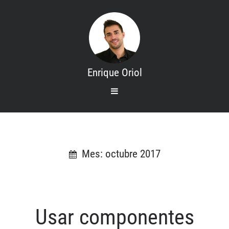
Enrique Oriol
open
primary
menu
Search
Inicio
Mis cursos
Mes: octubre 2017
Contacto
Sobre mi
Usar componentes
Categories