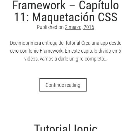
Framework – Capítulo
Angular 2
Angular
Android
11: Maquetación CSS
AngularJS
CUDA
Comunidad
Published on
2 marzo, 2016
ES6
Django
Django REST Framework
Hybrid app
Decimoprimera entrega del tutorial Crea una app desde
games
Image Processing
cero con Ionic Framework. En este capítulo divido en 6
ionic
Ionic 2
Ionic 3
vídeos, vamos a darle un giro completo…
Ionic Framework
Jasmine
Javascript
Tutorial
JavaFX
Continue reading
Ionic
PhoneGap
RxJS
SaSS
Framework
TypeScript
Sin categoría
–
Unit Testing
Capítulo
11:
Tutorial Ionic