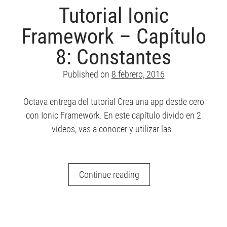
9:
Tutorial Ionic
Servicios
Framework – Capítulo
II
8: Constantes
Published on
8 febrero, 2016
Octava entrega del tutorial Crea una app desde cero
con Ionic Framework. En este capítulo divido en 2
vídeos, vas a conocer y utilizar las…
Tutorial
Continue reading
Ionic
Framework
–