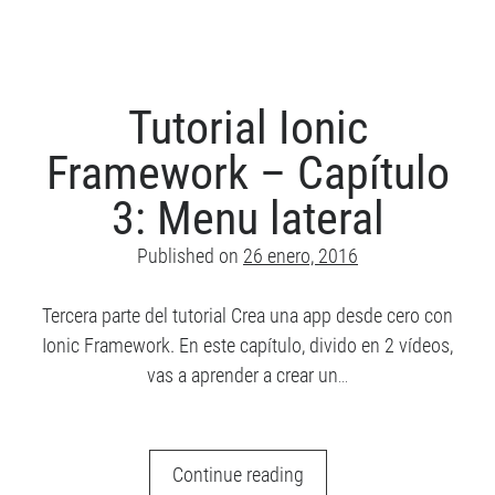
Framework
–
Capítulo
4:
Tutorial Ionic
Navegación
Framework – Capítulo
y
rutas
3: Menu lateral
Published on
26 enero, 2016
Tercera parte del tutorial Crea una app desde cero con
Ionic Framework. En este capítulo, divido en 2 vídeos,
vas a aprender a crear un…
Tutorial
Continue reading