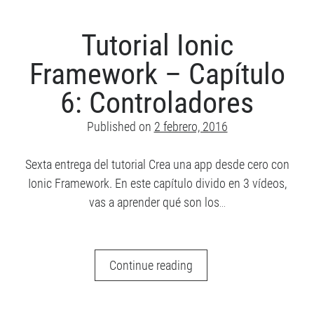
Capítulo
7:
Tutorial Ionic
Servicios
Framework – Capítulo
I
6: Controladores
Published on
2 febrero, 2016
Sexta entrega del tutorial Crea una app desde cero con
Ionic Framework. En este capítulo divido en 3 vídeos,
vas a aprender qué son los…
Tutorial
Continue reading
Ionic
Framework