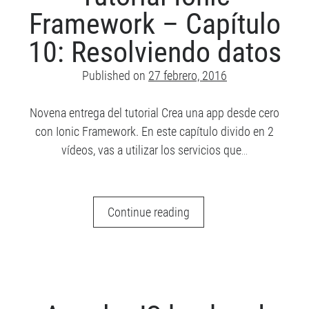
Maquetación
Framework – Capítulo
Recent posts
CSS
Cómo destacar en tu próxima entrevista técnica
10: Resolviendo datos
¿Qué es Scully y por qué (quizás) no lo necesitas?
Published on
27 febrero, 2016
Javascript ES2019: Todas las novedades
Angular 9: Lo más destacado
Novena entrega del tutorial Crea una app desde cero
Actualizaciones de Javascript – ES2018
con Ionic Framework. En este capítulo divido en 2
vídeos, vas a utilizar los servicios que…
Archive
Archive
Tutorial
Continue reading
Ionic
Framework
–
Meta
Capítulo
Acceder
10: