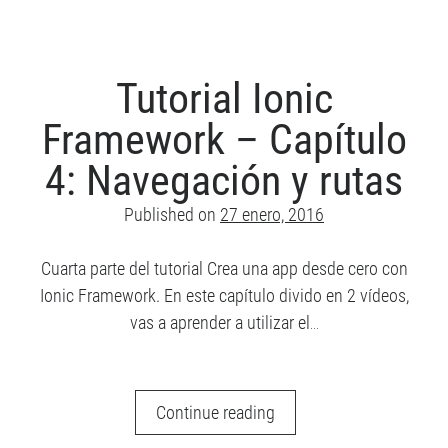
Framework
–
Capítulo
5:
Tutorial Ionic
Modelos
Framework – Capítulo
4: Navegación y rutas
Published on
27 enero, 2016
Cuarta parte del tutorial Crea una app desde cero con
Ionic Framework. En este capítulo divido en 2 vídeos,
vas a aprender a utilizar el…
Tutorial
Continue reading
Ionic