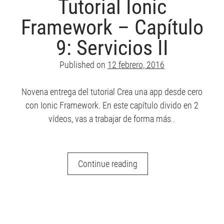
Tutorial Ionic
n
d
Framework – Capítulo
e
e
9: Servicios II
m
a
Published on
12 febrero, 2016
i
l
Novena entrega del tutorial Crea una app desde cero
con Ionic Framework. En este capítulo divido en 2
vídeos, vas a trabajar de forma más…
Tutorial
Continue reading
Ionic
Framework
–
Capítulo