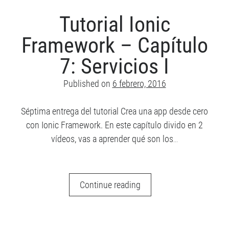
Capítulo
8:
Tutorial Ionic
Constantes
Framework – Capítulo
7: Servicios I
Published on
6 febrero, 2016
Séptima entrega del tutorial Crea una app desde cero
con Ionic Framework. En este capítulo divido en 2
vídeos, vas a aprender qué son los…
Tutorial
Continue reading
Ionic
Framework
–