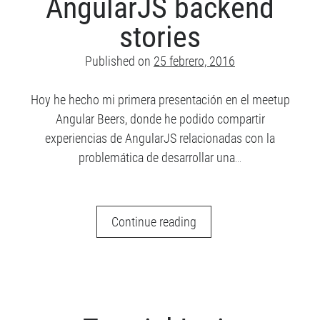
AngularJS backend
RSS
de las entradas
Resolviendo
stories
RSS
de los comentarios
datos
WordPress.org
Published on
25 febrero, 2016
Hoy he hecho mi primera presentación en el meetup
Suscríbete al blog por correo electrónico
Angular Beers, donde he podido compartir
experiencias de AngularJS relacionadas con la
Introduce tu correo electrónico para suscribirte a este blog y
problemática de desarrollar una…
recibir notificaciones de nuevas entradas.
D
i
AngularJS
Continue reading
r
backend
e
stories
c
c
i
ó