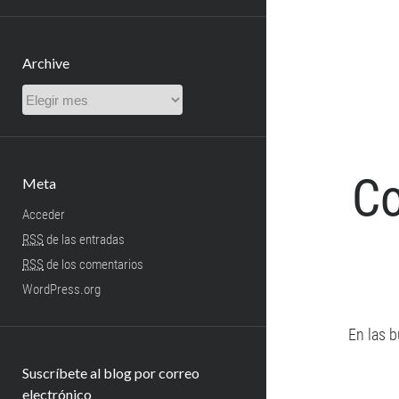
Archive
Archive
Co
Meta
Acceder
RSS
de las entradas
RSS
de los comentarios
WordPress.org
En las b
Suscríbete al blog por correo
electrónico