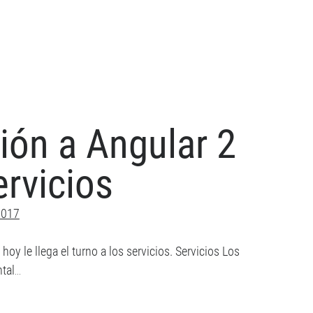
DATED
roducción
ular
ón a Angular 2
rte
ervicios
pendency
ection
2017
y le llega el turno a los servicios. Servicios Los
ntal…