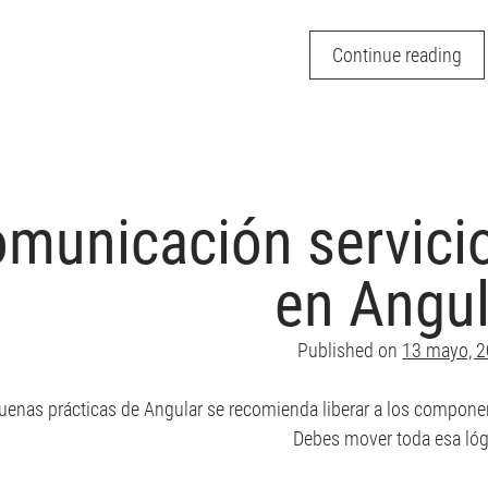
ES8
Continue reading
el
est
Jav
de
20
municación servic
en Angul
Published on
13 mayo, 
uenas prácticas de Angular se recomienda liberar a los component
Debes mover toda esa ló