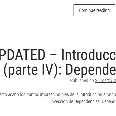
¿An
Continue reading
2
o
Ang
4?
–
PDATED – Introducci
Sim
Ang
(parte IV): Depende
Published on
20 marzo, 
esto acabo los puntos imprescindibles de la introducción a Ang
Inyección de Dependencias. Depende