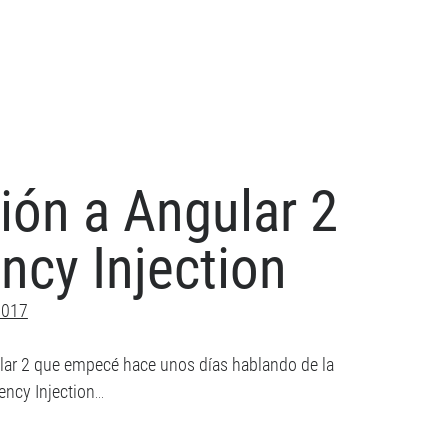
gular
ular
ón a Angular 2
plemente
ular
ncy Injection
2017
ular 2 que empecé hace unos días hablando de la
ncy Injection…