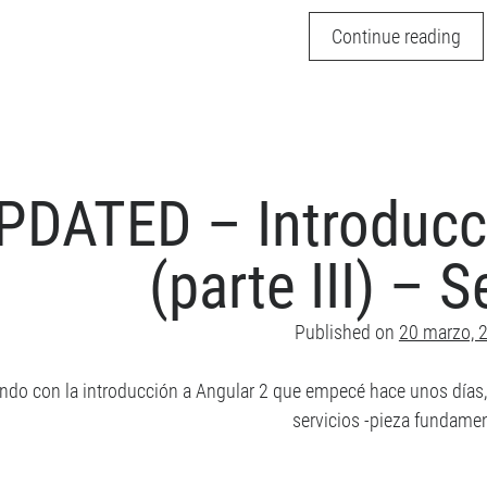
UP
Continue reading
–
Int
a
Ang
2
PDATED – Introducci
(pa
IV):
(parte III) – S
De
Inj
Published on
20 marzo, 
ndo con la introducción a Angular 2 que empecé hace unos días, ho
servicios -pieza fundame