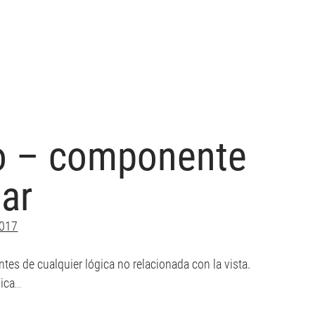
,
ándar
ascript
17
io – componente
ar
2017
es de cualquier lógica no relacionada con la vista.
gica…