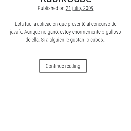
Recent posts
Published on
21 julio, 2009
Cómo destacar en tu próxima entrevista técnica
Esta fue la aplicación que presenté al concurso de
¿Qué es Scully y por qué (quizás) no lo necesitas?
javafx. Aunque no ganó, estoy enormemente orgulloso
Javascript ES2019: Todas las novedades
de ella. Si a alguien le gustan lo cubos…
Angular 9: Lo más destacado
Actualizaciones de Javascript – ES2018
JFXCube
Continue reading
=
Archive
JavaFX
Archive
+
RubikCube
Meta
Acceder