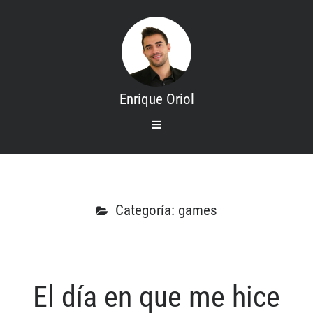
Enrique Oriol
open
primary
menu
Search
Inicio
Mis cursos
Categoría: games
Contacto
Sobre mi
El día en que me hice
Categories