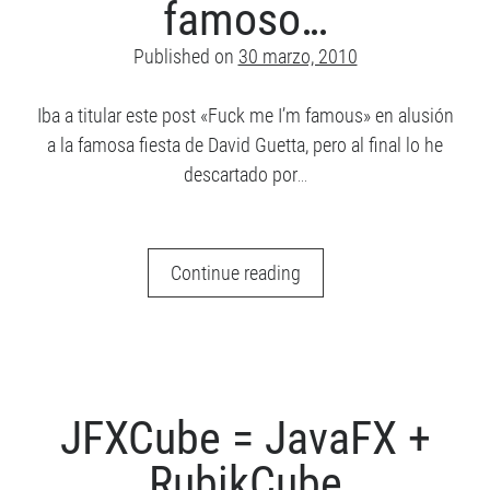
famoso…
Angular 2
Angular
Android
AngularJS
Published on
30 marzo, 2010
CUDA
Comunidad
ES6
Django
Iba a titular este post «Fuck me I’m famous» en alusión
Django REST Framework
a la famosa fiesta de David Guetta, pero al final lo he
Hybrid app
games
Image Processing
descartado por…
ionic
Ionic 2
Ionic 3
Ionic Framework
Jasmine
El
Continue reading
Javascript
día
JavaFX
en
PhoneGap
que
RxJS
SaSS
me
TypeScript
Sin categoría
Unit Testing
hice
JFXCube = JavaFX +
famoso…
RubikCube