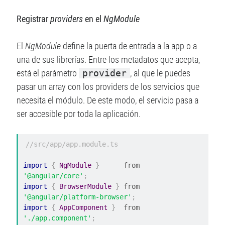
Registrar
providers
en el
NgModule
El
NgModule
define la puerta de entrada a la app o a
una de sus librerías. Entre los metadatos que acepta,
está el parámetro
provider
, al que le puedes
pasar un array con los providers de los servicios que
necesita el módulo. De este modo, el servicio pasa a
ser accesible por toda la aplicación.
//src/app/app.module.ts
import
{
NgModule
}
      from 
'@angular/core'
;
import
{
BrowserModule
}
 from 
'@angular/platform-browser'
;
import
{
AppComponent
}
  from 
'./app.component'
;