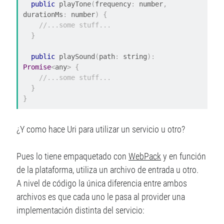
public
 playTone
(
frequency
:
 number
,
durationMs
:
 number
)
{
//...some stuff...
}
public
 playSound
(
path
:
 string
):
Promise
<
any
>
{
//...some stuff...
}
}
¿Y como hace Uri para utilizar un servicio u otro?
Pues lo tiene empaquetado con
WebPack
y en función
de la plataforma, utiliza un archivo de entrada u otro.
A nivel de código la única diferencia entre ambos
archivos es que cada uno le pasa al provider una
implementación distinta del servicio: