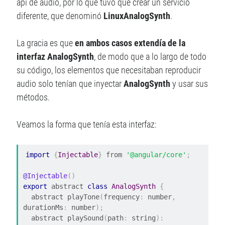
api de audio, por lo que tuvo que crear un servicio
diferente, que denominó
LinuxAnalogSynth
.
La gracia es que
en ambos casos extendía de la
interfaz AnalogSynth
, de modo que a lo largo de todo
su código, los elementos que necesitaban reproducir
audio solo tenían que inyectar
AnalogSynth
y usar sus
métodos.
Veamos la forma que tenía esta interfaz:
import
{
Injectable
}
 from 
'@angular/core'
;
@Injectable
()
export
 abstract 
class
AnalogSynth
{
  abstract playTone
(
frequency
:
 number
,
durationMs
:
 number
);
  abstract playSound
(
path
:
 string
):