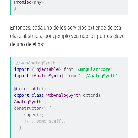
Promise
<
any
>;
}
Entonces, cada uno de los servicios extiende de esa
clase abstracta, por ejemplo veamos los puntos clave
de uno de ellos:
//WebAnalogSynth.ts
import
{
Injectable
}
 from 
'@angular/core'
;
import
{
AnalogSynth
}
 from 
'../AnalogSynth'
;
@Injectable
()
export
class
WebAnalogSynth
 extends 
AnalogSynth
{
constructor
()
{
    super
();
//...some stuff...
}