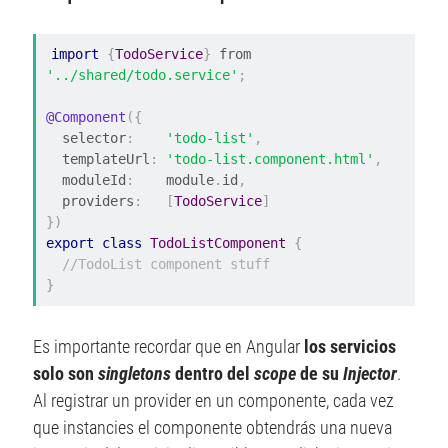
import
{
TodoService
}
 from 
'../shared/todo.service'
;
@Component
({
  selector
:
'todo-list'
,
  templateUrl
:
'todo-list.component.html'
,
  moduleId
:
    module
.
id
,
  providers
:
[
TodoService
]
})
export
class
TodoListComponent
{
//TodoList component stuff
}
Es importante recordar que en Angular
los servicios
solo son
singletons
dentro del
scope
de su
Injector
.
Al registrar un provider en un componente, cada vez
que instancies el componente obtendrás una nueva