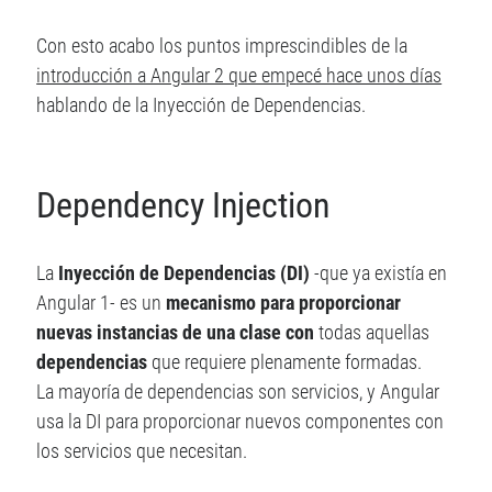
Angular 2
Angular
Android
Con esto acabo los puntos imprescindibles de la
AngularJS
CUDA
Comunidad
introducción a Angular 2 que empecé hace unos días
hablando de la Inyección de Dependencias.
ES6
Django
Django REST Framework
Hybrid app
games
Image Processing
Dependency Injection
ionic
Ionic 2
Ionic 3
Ionic Framework
Jasmine
La
Inyección de Dependencias (DI)
-que ya existía en
Javascript
Angular 1- es un
mecanismo para proporcionar
JavaFX
nuevas instancias de una clase con
todas aquellas
PhoneGap
dependencias
que requiere plenamente formadas.
RxJS
SaSS
La mayoría de dependencias son servicios, y Angular
TypeScript
Sin categoría
Unit Testing
usa la DI para proporcionar nuevos componentes con
los servicios que necesitan.