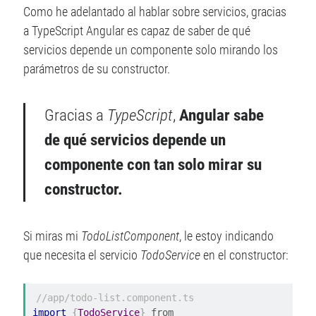
Como he adelantado al hablar sobre servicios, gracias
Recent posts
a TypeScript Angular es capaz de saber de qué
Cómo destacar en tu próxima entrevista técnica
servicios depende un componente solo mirando los
¿Qué es Scully y por qué (quizás) no lo necesitas?
parámetros de su constructor.
Javascript ES2019: Todas las novedades
Angular 9: Lo más destacado
Gracias a
TypeScript
,
Angular sabe
Actualizaciones de Javascript – ES2018
de qué servicios depende un
componente con tan solo mirar su
constructor.
Archive
Archive
Si miras mi
TodoListComponent
, le estoy indicando
que necesita el servicio
TodoService
en el constructor:
Meta
//app/todo-list.component.ts
Acceder
import
{
TodoService
}
 from 