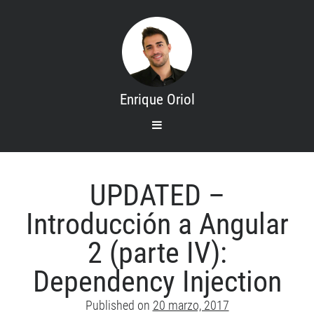
Enrique Oriol
open
primary
menu
Search
Inicio
UPDATED –
Mis cursos
Introducción a Angular
Contacto
2 (parte IV):
Sobre mi
Dependency Injection
Categories
Published on
20 marzo, 2017