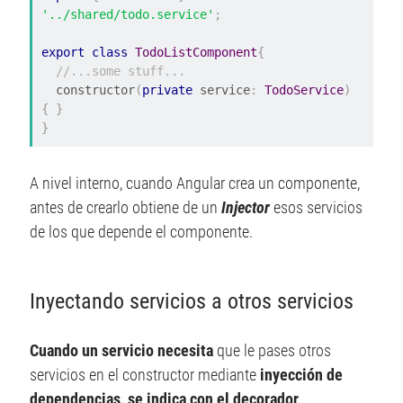
RSS
de las entradas
'../shared/todo.service'
;
RSS
de los comentarios
export
class
TodoListComponent
{
WordPress.org
//...some stuff...
  constructor
(
private
 service
:
TodoService
)
{
}
}
Suscríbete al blog por correo electrónico
A nivel interno, cuando Angular crea un componente,
Introduce tu correo electrónico para suscribirte a este blog y
antes de crearlo obtiene de un
Injector
esos servicios
recibir notificaciones de nuevas entradas.
de los que depende el componente.
D
i
r
Inyectando servicios a otros servicios
e
c
c
Cuando un servicio necesita
que le pases otros
i
servicios en el constructor mediante
inyección de
ó
dependencias, se indica con el decorador