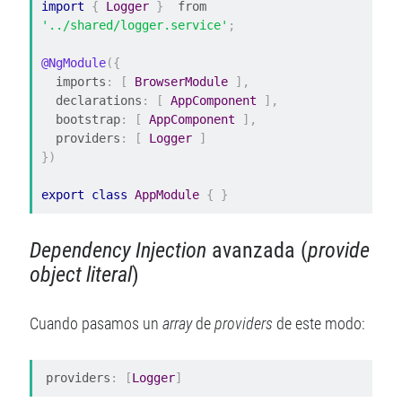
import
{
Logger
}
  from 
'../shared/logger.service'
;
@NgModule
({
  imports
:
[
BrowserModule
],
  declarations
:
[
AppComponent
],
  bootstrap
:
[
AppComponent
],
  providers
:
[
Logger
]
})
export
class
AppModule
{
}
Dependency Injection
avanzada (
provide
object literal
)
Cuando pasamos un
array
de
providers
de este modo:
providers
:
[
Logger
]