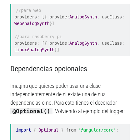
//para web
providers
:
[{
 provide
:
AnalogSynth
,
 useClass
:
WebAnalogSynth
}]
//para raspberry pi
providers
:
[{
 provide
:
AnalogSynth
,
 useClass
:
LinuxAnalogSynth
}]
Dependencias opcionales
Imagina que quieres poder usar una clase
independientemente de si existe una de sus
dependencias o no. Para esto tienes el decorador
@Optional()
. Volviendo al ejemplo del logger:
import
{
Optional
}
 from 
'@angular/core'
;