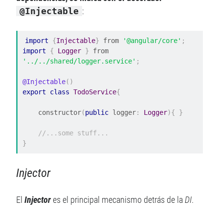
n
@Injectable
:
d
e
e
import
{
Injectable
}
 from 
'@angular/core'
;
m
import
{
Logger
}
 from 
a
'../../shared/logger.service'
;
i
l
@Injectable
()
export
class
TodoService
{
    constructor
(
public
 logger
:
Logger
){
}
//...some stuff...
}
Injector
El
Injector
es el principal mecanismo detrás de la
DI
.