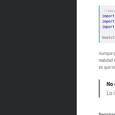
//app
import
import
import
bootst
Aunque p
realidad 
es que lo
No 
Lo 
Registra