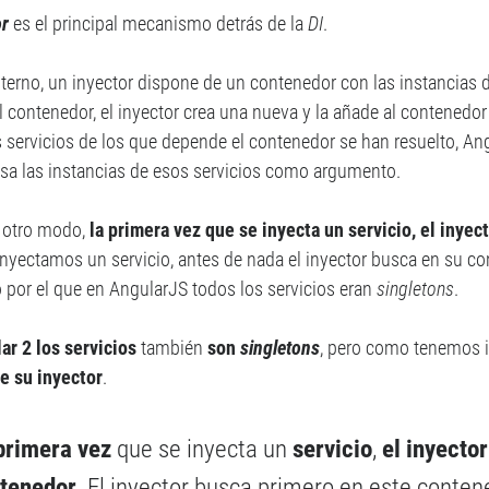
or
es el principal mecanismo detrás de la
DI
.
nterno, un inyector dispone de un contenedor con las instancias 
l contenedor, el inyector crea una nueva y la añade al contenedor
s servicios de los que depende el contenedor se han resuelto, An
asa las instancias de esos servicios como argumento.
 otro modo,
la primera vez que se inyecta un servicio, el inyec
nyectamos un servicio, antes de nada el inyector busca en su cont
o por el que en AngularJS todos los servicios eran
singletons
.
ar 2 los servicios
también
son
singletons
, pero como tenemos in
e su inyector
.
primera vez
que se inyecta un
servicio
,
el inyector
tenedor
. El inyector busca primero en este conte