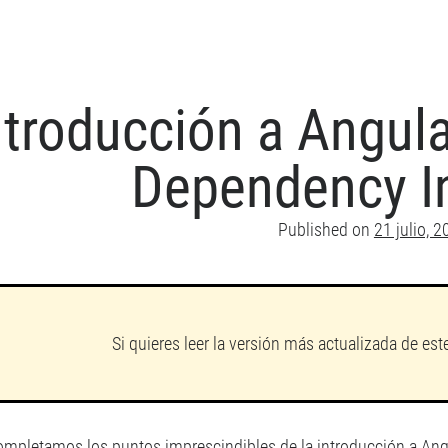
ntroducción a Angula
Dependency In
Published on
21 julio, 
Si quieres leer la versión más actualizada de est
completamos los puntos imprescindibles de la
introducción a An