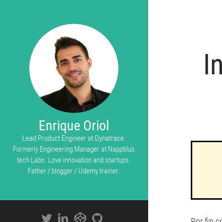
I
Enrique Oriol
Lead Product Engineer at Dynatrace.
Formerly Engineering Manager at Napptilus
tech Labs. Love innovation and startups.
Father / blogger / Udemy trainer.
Por fin 