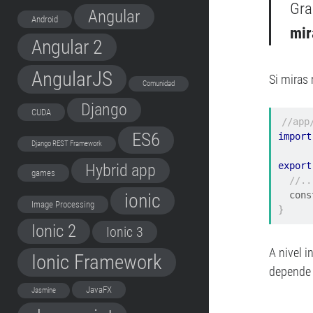
Gra
Angular
Android
mir
Angular 2
AngularJS
Si miras
Comunidad
Django
CUDA
//app
ES6
import
Django REST Framework
export
Hybrid app
games
//..
  con
ionic
Image Processing
}
Ionic 2
Ionic 3
A nivel 
Ionic Framework
depende 
JavaFX
Jasmine