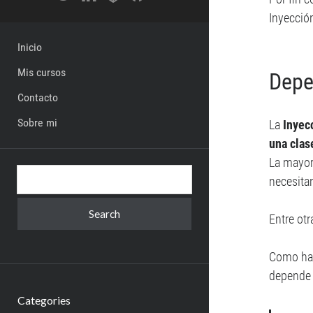
Inyecció
Inicio
Mis cursos
Depe
Contacto
Sobre mi
La
Inyec
una clas
La mayor
Search
necesita
Entre otr
Como ha
depende 
Categories