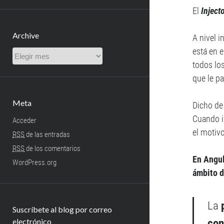
El
Inject
Archive
A nivel i
está en e
Archive
todos lo
que le p
Meta
Dicho de
Cuando i
Acceder
el motiv
RSS
de las entradas
RSS
de los comentarios
En Angul
WordPress.org
ámbito d
La
Suscríbete al blog por correo
con
electrónico