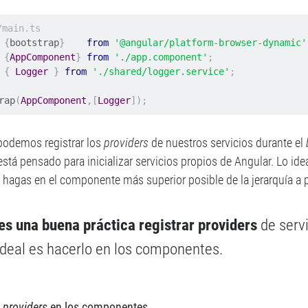
/main.ts
{
bootstrap
}
from
'@angular/platform-browser-dynamic'
{
AppComponent
}
from
'./app.component'
;
{
Logger
}
from
'./shared/logger.service'
;
rap
(
AppComponent
,[
Logger
]);
odemos registrar los
providers
de nuestros servicios durante el
está pensado para inicializar servicios propios de Angular. Lo ideal
 hagas en el componente más superior posible de la jerarquía a par
es una buena práctica registrar providers
de serv
ideal es hacerlo en los componentes.
r
providers
en los componentes