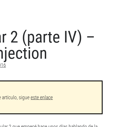
r 2 (parte IV) –
jection
2016
e artículo, sigue
este enlace
gular 2 que empecé hace unos días
hablando de la