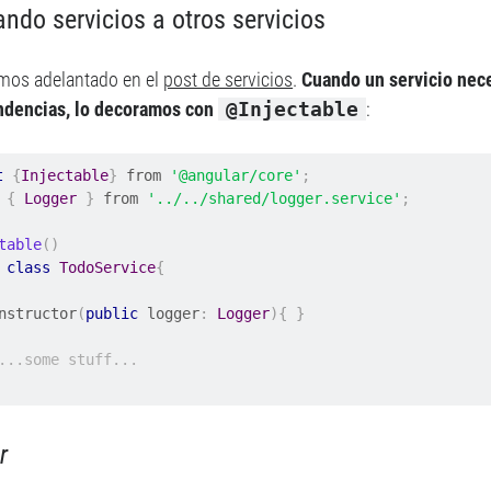
ando servicios a otros servicios
mos adelantado en el
post de servicios
.
Cuando un servicio nec
ndencias, lo decoramos con
@Injectable
:
t
{
Injectable
}
 from 
'@angular/core'
;
{
Logger
}
 from 
'../../shared/logger.service'
;
table
()
class
TodoService
{
 constructor
(
public
 logger
:
Logger
){
}
...some stuff...
r