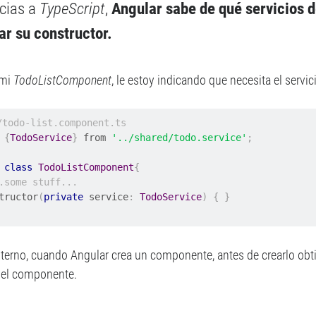
cias a
TypeScript
,
Angular sabe de qué servicios 
ar su constructor.
 mi
TodoListComponent
, le estoy indicando que necesita el servi
/todo-list.component.ts
{
TodoService
}
 from 
'../shared/todo.service'
;
class
TodoListComponent
{
.some stuff...
structor
(
private
 service
:
TodoService
)
{
}
interno, cuando Angular crea un componente, antes de crearlo ob
el componente.