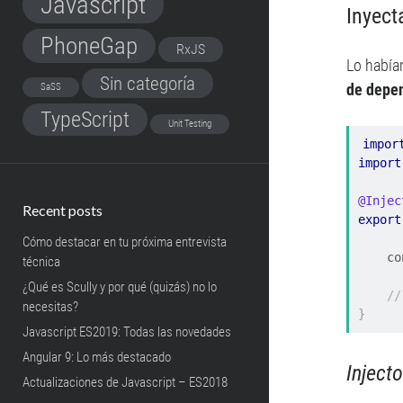
Javascript
Inyect
PhoneGap
RxJS
Lo había
Sin categoría
de depe
SaSS
TypeScript
Unit Testing
impor
import
@Injec
Recent posts
export
Cómo destacar en tu próxima entrevista
   
técnica
¿Qué es Scully y por qué (quizás) no lo
//
necesitas?
}
Javascript ES2019: Todas las novedades
Angular 9: Lo más destacado
Injecto
Actualizaciones de Javascript – ES2018