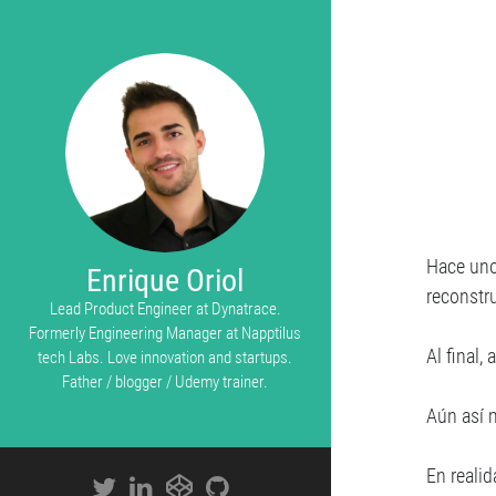
Hace uno
Enrique Oriol
reconstru
Lead Product Engineer at Dynatrace.
Formerly Engineering Manager at Napptilus
Al final,
tech Labs. Love innovation and startups.
Father / blogger / Udemy trainer.
Aún así 
En realid