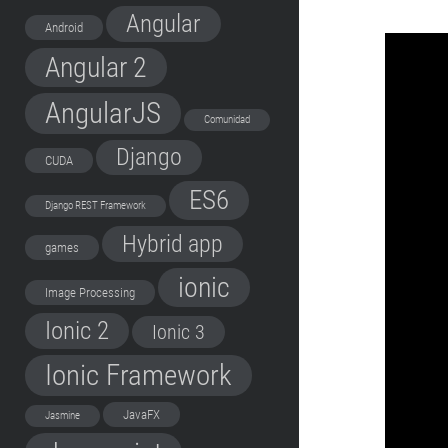
Angular
Android
Angular 2
AngularJS
Comunidad
Django
CUDA
ES6
Django REST Framework
Hybrid app
games
ionic
Image Processing
Ionic 2
Ionic 3
Ionic Framework
JavaFX
Jasmine