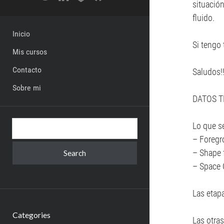
situación
fluido.
Inicio
Si tengo 
Mis cursos
Contacto
Saludos!
Sobre mi
DATOS T
Search
Lo que s
– Foregr
– Shape 
– Space C
Las etap
Categories
Las otra