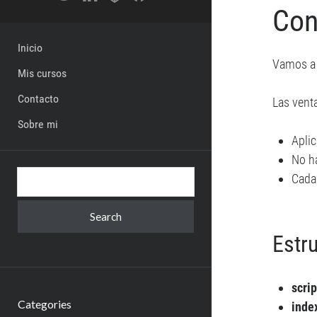
Con
Inicio
Vamos a 
Mis cursos
Contacto
Las venta
Sobre mi
Apli
No ha
Search
Cada
Estr
scrip
Categories
inde