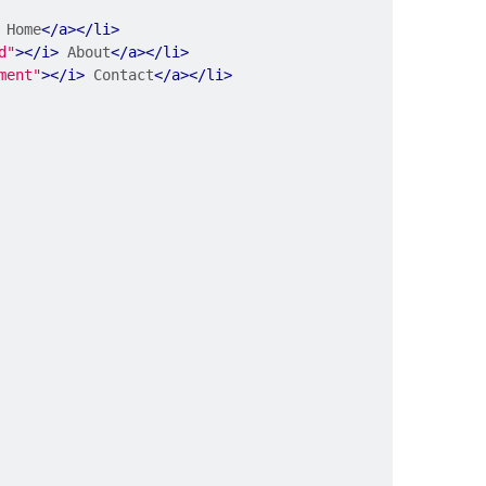
 Home
</a></li>
d"
></i>
 About
</a></li>
ment"
></i>
 Contact
</a></li>