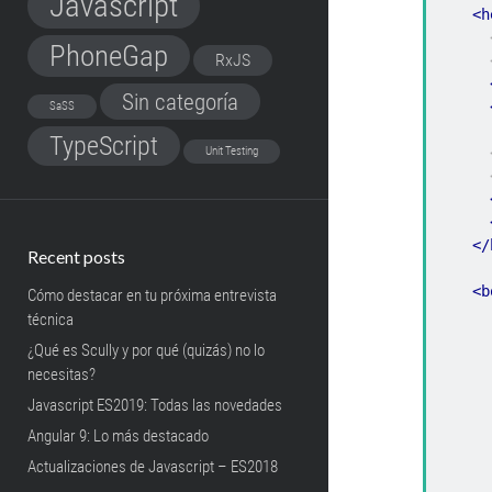
Javascript
<h
PhoneGap
RxJS
Sin categoría
SaSS
TypeScript
Unit Testing
</
Recent posts
<b
Cómo destacar en tu próxima entrevista
técnica
¿Qué es Scully y por qué (quizás) no lo
necesitas?
Javascript ES2019: Todas las novedades
Angular 9: Lo más destacado
Actualizaciones de Javascript – ES2018