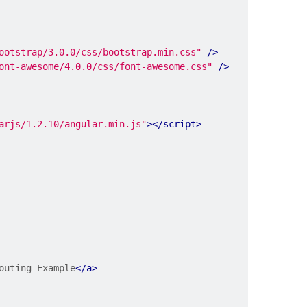
ootstrap/3.0.0/css/bootstrap.min.css"
/>
ont-awesome/4.0.0/css/font-awesome.css"
/>
arjs/1.2.10/angular.min.js"
></script>
outing Example
</a>