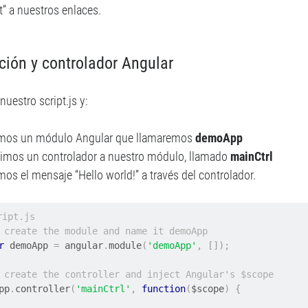
 a nuestros enlaces.
ción y controlador Angular
uestro script.js y:
mos un módulo Angular que llamaremos
demoApp
imos un controlador a nuestro módulo, llamado
mainCtrl
os el mensaje “Hello world!” a través del controlador.
ript.js
 create the module and name it demoApp
r
 demoApp 
=
 angular
.
module
(
'demoApp'
,
[]);
 create the controller and inject Angular's $scope
App
.
controller
(
'mainCtrl'
,
function
(
$scope
)
{