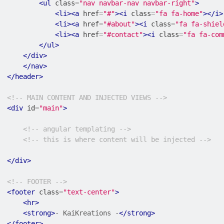
<ul
class
=
"nav navbar-nav navbar-right"
>
<li><a
href
=
"#"
><i
class
=
"fa fa-home"
></i>
<li><a
href
=
"#about"
><i
class
=
"fa fa-shiel
<li><a
href
=
"#contact"
><i
class
=
"fa fa-com
</ul>
</div>
</nav>
</header>
<!-- MAIN CONTENT AND INJECTED VIEWS -->
<div
id
=
"main"
>
<!-- angular templating -->
<!-- this is where content will be injected -->
</div>
<!-- FOOTER -->
<footer
class
=
"text-center"
>
<hr>
<strong>
- KaiKreations -
</strong>
</footer>