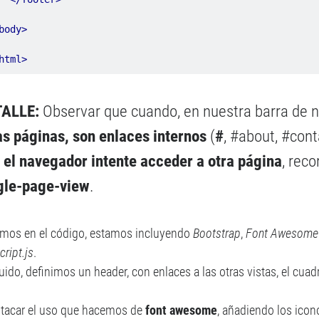
body>
html>
TALLE:
Observar que cuando, en nuestra barra de
as páginas, son enlaces internos
(
#
, #about, #cont
 el navegador intente acceder a otra página
, rec
gle-page-view
.
os en el código, estamos incluyendo
Bootstrap
,
Font Awesome
cript.js
.
ido, definimos un header, con enlaces a las otras vistas, el cuad
tacar el uso que hacemos de
font awesome
, añadiendo los icono