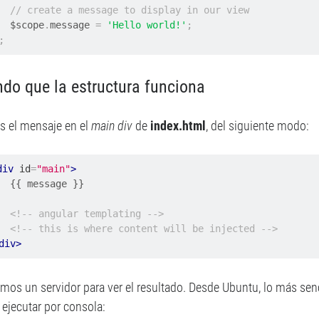
// create a message to display in our view
        $scope
.
message 
=
'Hello world!'
;
;
do que la estructura funciona
 el mensaje en el
main div
de
index.html
, del siguiente modo:
div
id
=
"main"
>
e }}

<!-- angular templating -->
<!-- this is where content will be injected -->
div>
amos un servidor para ver el resultado. Desde Ubuntu, lo más sen
 ejecutar por consola: