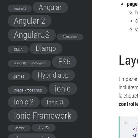
page
Angular
Android
h
Angular 2
a
c
AngularJS
Comunidad
Django
CUDA
Lay
ES6
Django REST Framework
Hybrid app
games
Empezand
ionic
incluire
Image Processing
la etique
Ionic 2
Ionic 3
controll
Ionic Framework
<!-- 
JavaFX
Jasmine
<!
<h