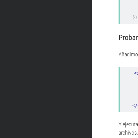
})
Proban
Añadimos
<
        {{ messag
</
Y ejecut
archivos,