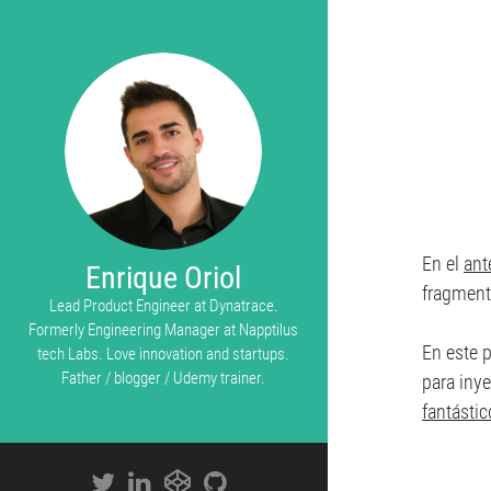
En el
ant
Enrique Oriol
fragment
Lead Product Engineer at Dynatrace.
Formerly Engineering Manager at Napptilus
En este 
tech Labs. Love innovation and startups.
Father / blogger / Udemy trainer.
para iny
fantástic