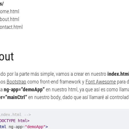
s/
ome.html
bout.html
ontact.html
out
o por la parte más simple, vamos a crear en nuestro
index.htm
mos
Bootstrap
como front-end framework y
Font Awesome
para d
ta
ng-app=”demoApp”
en nuestro html, ya que así es como llama
er=”mainCtrl”
en nuestro body, dado que así llamaré al controlad
index.html -->
DOCTYPE html>
tml
ng-app
=
"demoApp"
>