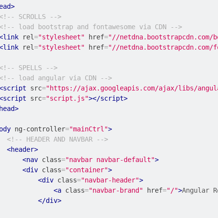
ead>
<!-- SCROLLS -->
<!-- load bootstrap and fontawesome via CDN -->
<link
rel
=
"stylesheet"
href
=
"//netdna.bootstrapcdn.com/b
<link
rel
=
"stylesheet"
href
=
"//netdna.bootstrapcdn.com/f
<!-- SPELLS -->
<!-- load angular via CDN -->
<script
src
=
"https://ajax.googleapis.com/ajax/libs/angul
<script
src
=
"script.js"
></script>
head>
ody
ng-controller
=
"mainCtrl"
>
<!-- HEADER AND NAVBAR -->
<header>
<nav
class
=
"navbar navbar-default"
>
<div
class
=
"container"
>
<div
class
=
"navbar-header"
>
<a
class
=
"navbar-brand"
href
=
"/"
>
Angular R
</div>