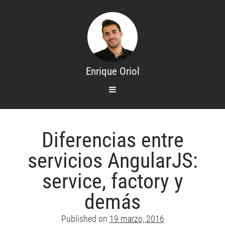
Enrique Oriol
open
primary
menu
Search
Inicio
Diferencias entre
Mis cursos
servicios AngularJS:
Contacto
service, factory y
Sobre mi
demás
Categories
Published on
19 marzo, 2016