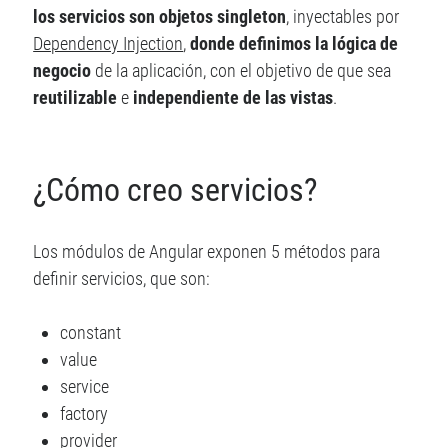
los servicios son objetos singleton
, inyectables por
Recent posts
Dependency Injection
,
donde definimos la lógica de
Cómo destacar en tu próxima entrevista técnica
negocio
de la aplicación, con el objetivo de que sea
¿Qué es Scully y por qué (quizás) no lo necesitas?
reutilizable
e
independiente de las vistas
.
Javascript ES2019: Todas las novedades
Angular 9: Lo más destacado
Actualizaciones de Javascript – ES2018
¿Cómo creo servicios?
Los módulos de Angular exponen 5 métodos para
Archive
definir servicios, que son:
Archive
constant
value
service
Meta
factory
Acceder
provider