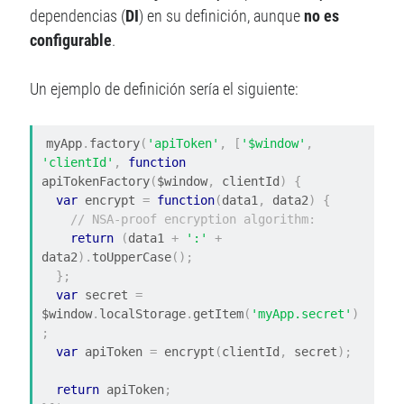
dependencias (
DI
) en su definición, aunque
no es
configurable
.
Un ejemplo de definición sería el siguiente:
myApp
.
factory
(
'apiToken'
,
[
'$window'
,
'clientId'
,
function
apiTokenFactory
(
$window
,
 clientId
)
{
var
 encrypt 
=
function
(
data1
,
 data2
)
{
// NSA-proof encryption algorithm:
return
(
data1 
+
':'
+
data2
).
toUpperCase
();
};
var
 secret 
=
$window
.
localStorage
.
getItem
(
'myApp.secret'
)
;
var
 apiToken 
=
 encrypt
(
clientId
,
 secret
);
return
 apiToken
;