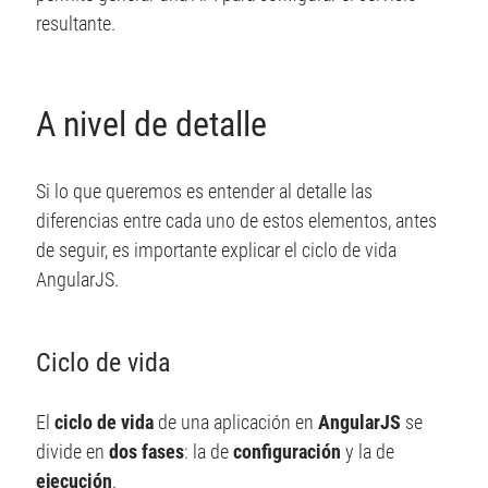
n
resultante.
d
e
e
m
A nivel de detalle
a
i
l
Si lo que queremos es entender al detalle las
diferencias entre cada uno de estos elementos, antes
de seguir, es importante explicar el ciclo de vida
AngularJS.
Ciclo de vida
El
ciclo de vida
de una aplicación en
AngularJS
se
divide en
dos fases
: la de
configuración
y la de
ejecución
.