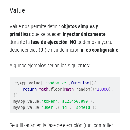
Value
Value nos permite definir
objetos simples y
primitivas
que se pueden
inyectar únicamente
durante la
fase de ejecución
.
NO
podemos inyectar
dependencias (
DI
) en su definición
ni es configurable
.
Algunos ejemplos serían los siguientes:
myApp
.
value
(
'randomize'
,
function
(){
return
Math
.
floor
(
Math
.
random
()*
10000
);
})
myApp
.
value
(
'token'
,
'a1234567890'
);
myApp
.
value
(
'User'
,{
'id'
:
'someId'
})
Se utilizarían en la fase de ejecución (run, controller,