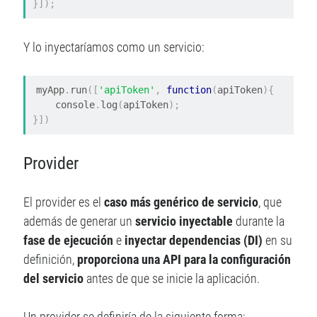
}]);
Y lo inyectaríamos como un servicio:
myApp
.
run
([
'apiToken'
,
function
(
apiToken
){
    console
.
log
(
apiToken
);
}])
Provider
El provider es el
caso más genérico de servicio
, que
además de generar un
servicio inyectable
durante la
fase de ejecución
e
inyectar dependencias (DI)
en su
definición,
proporciona una API para la configuración
del servicio
antes de que se inicie la aplicación.
Un provider se definiría de la siguiente forma: