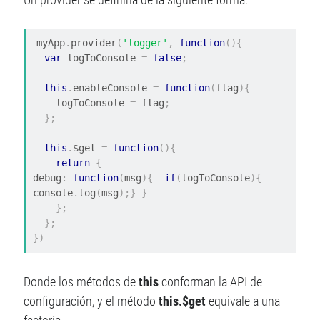
myApp
.
provider
(
'logger'
,
function
(){
var
 logToConsole 
=
false
;
this
.
enableConsole 
=
function
(
flag
){
    logToConsole 
=
 flag
;
};
this
.
$get 
=
function
(){
return
{
debug
:
function
(
msg
){
if
(
logToConsole
){
console
.
log
(
msg
);}
}
};
};
})
Donde los métodos de
this
conforman la API de
configuración, y el método
this.$get
equivale a una