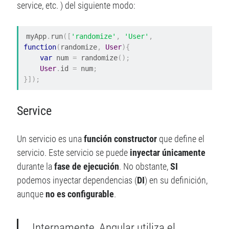
service, etc. ) del siguiente modo:
myApp
.
run
([
'randomize'
,
'User'
,
function
(
randomize
,
User
){
var
 num 
=
 randomize
();
User
.
id 
=
 num
;
}]);
Service
Un servicio es una
función constructor
que define el
servicio. Este servicio se puede
inyectar únicamente
durante la
fase de ejecución
. No obstante,
SI
podemos inyectar dependencias (
DI
) en su definición,
aunque
no es configurable
.
Internamente, Angular utiliza el