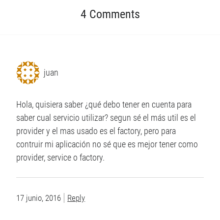
u
n
u
n
u
n
4 Comments
a
n
a
v
a
v
e
v
e
n
e
n
t
n
t
a
t
a
n
a
n
a
n
a
n
a
n
u
n
u
juan
e
u
e
v
e
v
a
v
a
)
a
)
)
Hola, quisiera saber ¿qué debo tener en cuenta para
saber cual servicio utilizar? segun sé el más util es el
provider y el mas usado es el factory, pero para
contruir mi aplicación no sé que es mejor tener como
provider, service o factory.
17 junio, 2016
Reply