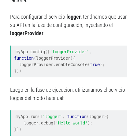
factoría.
Para configurar el servicio
logger
, tendríamos que usar
su API en la fase de configuración, inyectando el
loggerProvider
:
myApp
.
config
([
'loggerProvider'
,
function
(
loggerProvider
){
  loggerProvider
.
enableConsole
(
true
);
}])
Luego en la fase de ejecución, utilizaríamos el servicio
logger del modo habitual:
myApp
.
run
([
'logger'
,
function
(
logger
){
    logger
.
debug
(
'Hello world'
);
}])