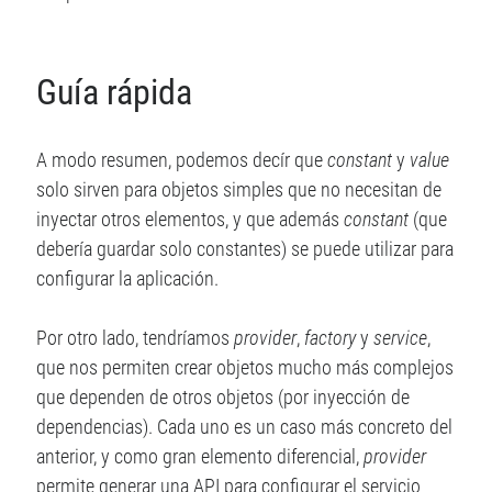
RSS
de las entradas
RSS
de los comentarios
WordPress.org
Guía rápida
A modo resumen, podemos decír que
constant
y
value
Suscríbete al blog por correo electrónico
solo sirven para objetos simples que no necesitan de
inyectar otros elementos, y que además
constant
(que
Introduce tu correo electrónico para suscribirte a este blog y
debería guardar solo constantes) se puede utilizar para
recibir notificaciones de nuevas entradas.
configurar la aplicación.
D
i
Por otro lado, tendríamos
provider
,
factory
y
service
,
r
que nos permiten crear objetos mucho más complejos
e
que dependen de otros objetos (por inyección de
c
c
dependencias). Cada uno es un caso más concreto del
i
anterior, y como gran elemento diferencial,
provider
ó
permite generar una API para configurar el servicio