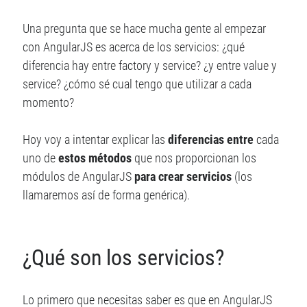
Angular 2
Angular
Android
Una pregunta que se hace mucha gente al empezar
AngularJS
CUDA
Comunidad
con AngularJS es acerca de los servicios: ¿qué
diferencia hay entre factory y service? ¿y entre value y
ES6
Django
Django REST Framework
service? ¿cómo sé cual tengo que utilizar a cada
Hybrid app
momento?
games
Image Processing
ionic
Ionic 2
Ionic 3
Hoy voy a intentar explicar las
diferencias entre
cada
Ionic Framework
uno de
estos métodos
que nos proporcionan los
Jasmine
módulos de AngularJS
para crear servicios
(los
Javascript
llamaremos así de forma genérica).
JavaFX
PhoneGap
RxJS
SaSS
TypeScript
¿Qué son los servicios?
Sin categoría
Unit Testing
Lo primero que necesitas saber es que en AngularJS