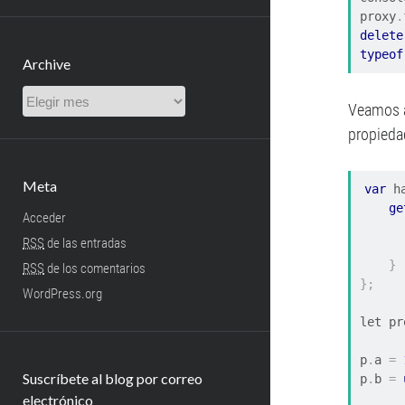
proxy
.
delete
typeof
Archive
Archive
Veamos a
propiedad
Meta
var
 h
ge
Acceder
RSS
de las entradas
}
RSS
de los comentarios
};
WordPress.org
let pr
p
.
a 
=
Suscríbete al blog por correo
p
.
b 
=
electrónico