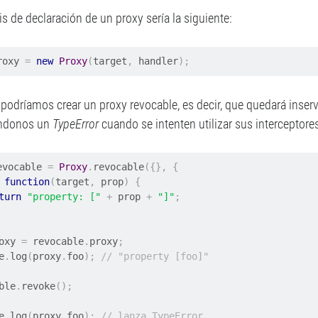
is de declaración de un proxy sería la siguiente:
roxy 
=
new
Proxy
(
target
,
 handler
);
podríamos crear un proxy revocable, es decir, que quedará inserv
éndonos un
TypeError
cuando se intenten utilizar sus interceptor
evocable 
=
Proxy
.
revocable
({},
{
function
(
target
,
 prop
)
{
turn
"property: ["
+
 prop 
+
"]"
;
oxy 
=
 revocable
.
proxy
;
e
.
log
(
proxy
.
foo
);
// "property [foo]"
ble
.
revoke
();
e
.
log
(
proxy
.
foo
);
// lanza TypeError