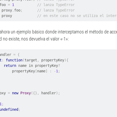
foo 
=
1
// lanza TypeError
 proxy
.
foo
;
// lanza TypeError
 proxy            
// en este caso no se utiliza el inter
hora un ejemplo básico donde interceptamos el método de acces
 no existe, nos devuelva el valor «-1»:
andler 
=
{
t
:
function
(
target
,
 propertyKey
){
return
 name in propertyKey
?
            propertyKey
[
name
]
:
-
1
;
oxy 
=
new
Proxy
({},
 handler
);
1
;
undefined
;