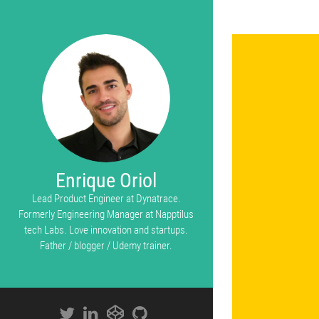
Enrique Oriol
Lead Product Engineer at Dynatrace.
Formerly Engineering Manager at Napptilus
tech Labs. Love innovation and startups.
Father / blogger / Udemy trainer.