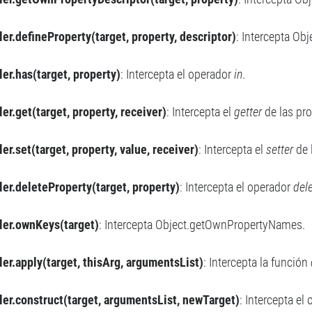
ler.defineProperty(target, property, descriptor)
: Intercepta Obj
ler.has(target, property)
: Intercepta el operador
in
.
er.get(target, property, receiver)
: Intercepta el
getter
de las pr
er.set(target, property, value, receiver)
: Intercepta el
setter
de 
ler.deleteProperty(target, property)
: Intercepta el operador
del
ler.ownKeys(target)
: Intercepta Object.getOwnPropertyNames.
ler.apply(target, thisArg, argumentsList)
: Intercepta la función
ler.construct(target, argumentsList, newTarget)
: Intercepta el