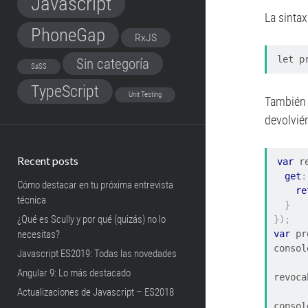
Javascript
La sintax
PhoneGap
RxJS
let p
Sin categoría
SaSS
TypeScript
Unit Testing
También 
devolvi
Recent posts
var
 r
get
:
Cómo destacar en tu próxima entrevista
re
técnica
}
¿Qué es Scully y por qué (quizás) no lo
});
var
 pr
necesitas?
consol
Javascript ES2019: Todas las novedades
Angular 9: Lo más destacado
revoca
Actualizaciones de Javascript – ES2018
consol