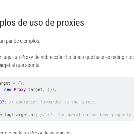
plos de uso de proxies
n par de ejemplos.
 lugar, un Proxy de redirección: Lo único que hace es redirigir 
target al que apunta:
arget 
=
{};
=
new
Proxy
(
target
,
{});
37
;
// operation forwarded to the target
e
.
log
(
target
.
a
);
// 37. The operation has been properly 
emplo sería un Proxy de validación