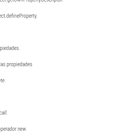
ect.defineProperty.
opiedades.
las propiedades
ete
.
call
.
 operador
new
.