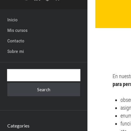
Inicio
Mis cursos
Contacto
Sobre mi
Search
En nuest
para per
obse
asig
enum
func
Categories