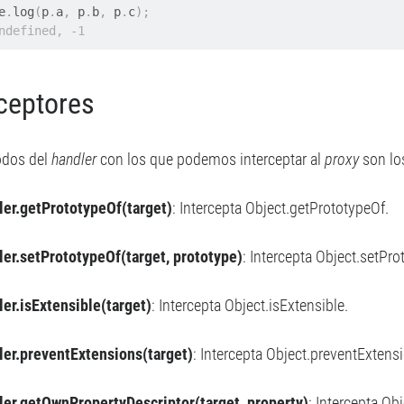
e
.
log
(
p
.
a
,
 p
.
b
,
 p
.
c
);
ndefined, -1
rceptores
odos del
handler
con los que podemos interceptar al
proxy
son los
ler.getPrototypeOf(target)
: Intercepta Object.getPrototypeOf.
ler.setPrototypeOf(target, prototype)
: Intercepta Object.setPro
ler.isExtensible(target)
: Intercepta Object.isExtensible.
ler.preventExtensions(target)
: Intercepta Object.preventExtens
ler.getOwnPropertyDescriptor(target, property)
: Intercepta Ob