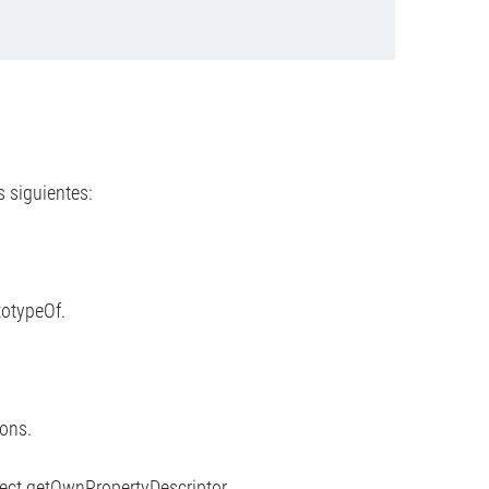
 siguientes:
totypeOf.
ions.
ject.getOwnPropertyDescriptor.