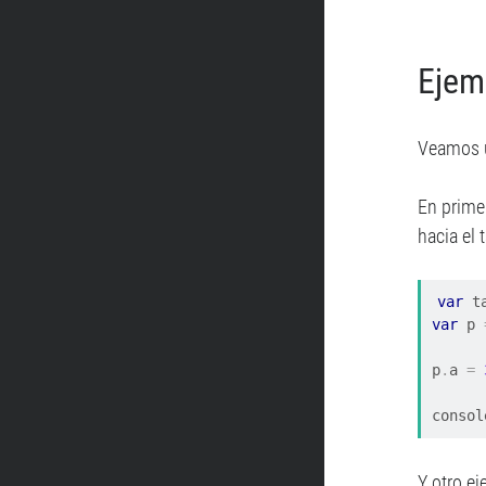
Ejem
Veamos u
En primer
hacia el 
var
 t
var
 p 
p
.
a 
=
consol
Y otro ej