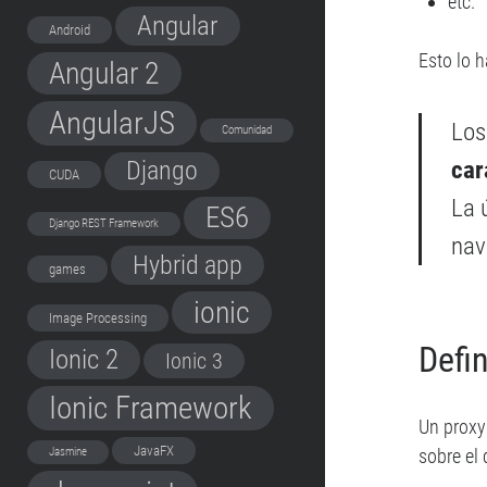
etc.
Angular
Android
Esto lo 
Angular 2
AngularJS
Los
Comunidad
car
Django
CUDA
La 
ES6
Django REST Framework
nav
Hybrid app
games
ionic
Image Processing
Defin
Ionic 2
Ionic 3
Ionic Framework
Un proxy
JavaFX
sobre el
Jasmine