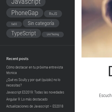
Javascript
PhoneGap
RxJS
Sin categoría
SaSS
TypeScript
Unit Testing
Recent posts
Cómo destacar en tu próxima entrevista
técnica
¿Qué es Scully y por qué (quizás) no lo
necesitas?
Javascript ES2019: Todas las novedades
Escucha
Angular 9: Lo más destacado
Actualizaciones de Javascript – ES2018