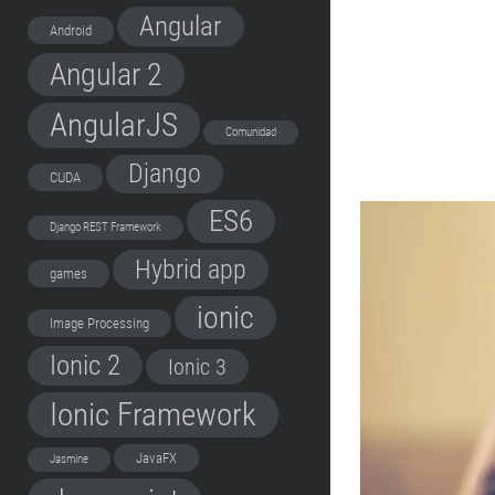
Angular
Android
Angular 2
AngularJS
Comunidad
Django
CUDA
ES6
Django REST Framework
Hybrid app
games
ionic
Image Processing
Ionic 2
Ionic 3
Ionic Framework
JavaFX
Jasmine