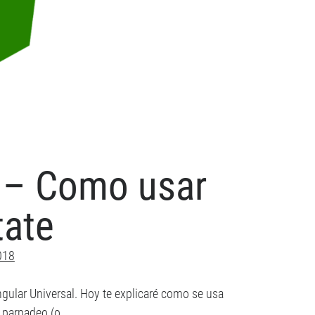
l – Como usar
tate
018
ngular Universal. Hoy te explicaré como se usa
o parpadeo (o…