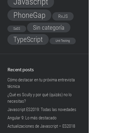
Javascript
PhoneGap
RxJS
Sin categoría
SaSS
TypeScript
Unit Testing
Recent posts
Cómo destacar en tu próxima entrevista
técnica
¿Qué es Scully y por qué (quizás) no lo
necesitas?
Javascript ES2019: Todas las novedades
Angular 9: Lo más destacado
Actualizaciones de Javascript – ES2018