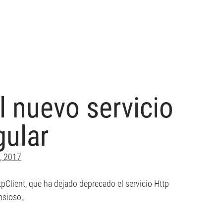
ué
ular
versal?
l nuevo servicio
gular
, 2017
tpClient, que ha dejado deprecado el servicio Http
nsioso,…