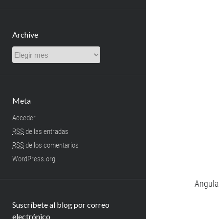
Archive
Archive
Meta
Acceder
RSS
de las entradas
RSS
de los comentarios
WordPress.org
Angular
Suscríbete al blog por correo
electrónico