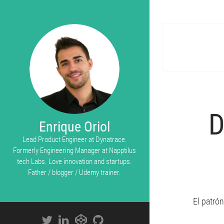
D
Enrique Oriol
Lead Product Engineer at Dynatrace.
Formerly Engineering Manager at Napptilus
tech Labs. Love innovation and startups.
Father / blogger / Udemy trainer.
El patró