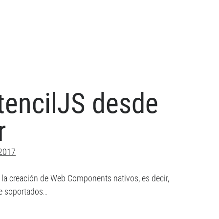
pClient
p
evo
tencilJS desde
vicio
p
r
ular
 2017
a la creación de Web Components nativos, es decir,
e soportados…