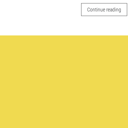
Usa
Continue reading
co
Ste
de
Ang