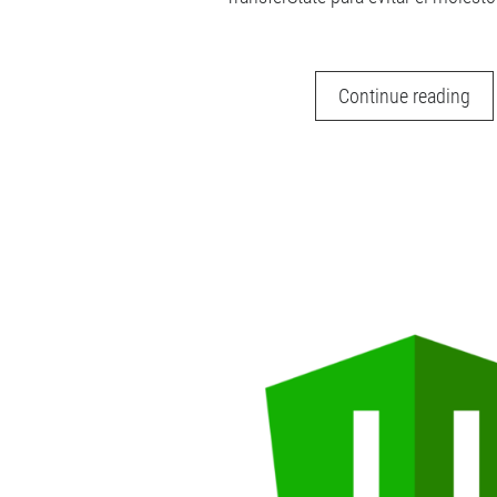
Ang
Continue reading
5
Uni
–
Co
usa
Tra