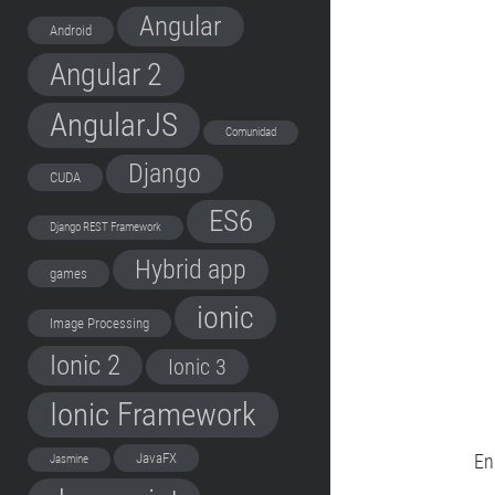
Angular
Android
Angular 2
AngularJS
Comunidad
Django
CUDA
ES6
Django REST Framework
Hybrid app
games
ionic
Image Processing
Ionic 2
Ionic 3
Ionic Framework
En
JavaFX
Jasmine