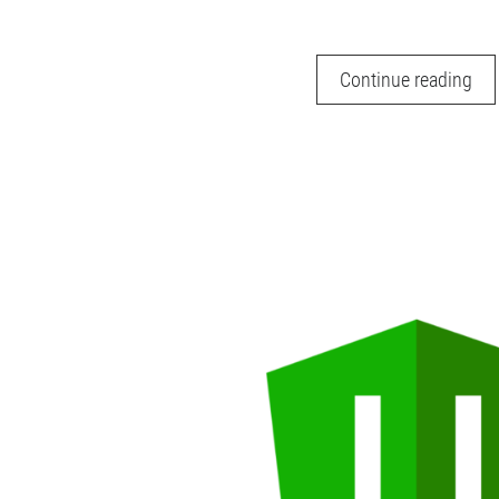
Dec
Continue reading
de
Ana
en
Ang
/
Ion