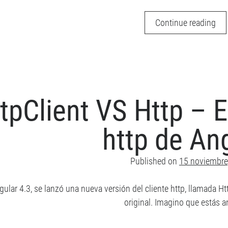
¿Q
Continue reading
es
Ang
Uni
tpClient VS Http – E
http de An
Published on
15 noviembre
ular 4.3, se lanzó una nueva versión del cliente http, llamada Ht
original. Imagino que estás a