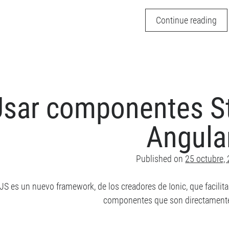
Htt
Continue reading
VS
Htt
–
El
nu
sar componentes S
ser
htt
Angula
de
Ang
Published on
25 octubre,
lJS es un nuevo framework, de los creadores de Ionic, que facilit
componentes que son directament