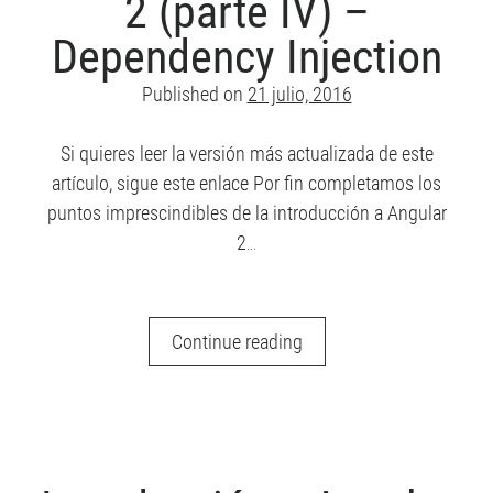
2 (parte IV) –
RSS
de las entradas
Dependency Injection
RSS
de los comentarios
WordPress.org
Published on
21 julio, 2016
Si quieres leer la versión más actualizada de este
Suscríbete al blog por correo electrónico
artículo, sigue este enlace Por fin completamos los
puntos imprescindibles de la introducción a Angular
Introduce tu correo electrónico para suscribirte a este blog y
2…
recibir notificaciones de nuevas entradas.
D
i
Introducción
Continue reading
r
a
e
Angular
c
c
2
i
(parte
ó
IV)