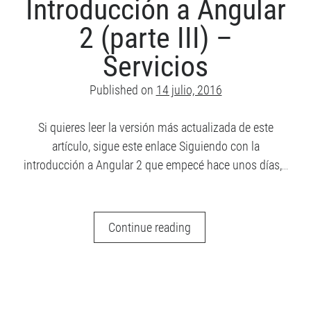
Introducción a Angular
n
–
d
2 (parte III) –
Dependency
e
e
Injection
Servicios
m
a
Published on
14 julio, 2016
i
l
Si quieres leer la versión más actualizada de este
artículo, sigue este enlace Siguiendo con la
introducción a Angular 2 que empecé hace unos días,…
Introducción
Continue reading
a
Angular
2
(parte