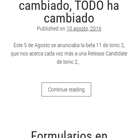
cambiado, TODO ha
Angular 2
Angular
Android
cambiado
AngularJS
CUDA
Comunidad
Published on
10 agosto, 2016
ES6
Django
Django REST Framework
Hybrid app
Este 5 de Agosto se anunciaba la beta 11 de Ionic 2,
games
Image Processing
que nos acerca cada vez más a una Release Candidate
ionic
Ionic 2
Ionic 3
de Ionic 2,…
Ionic Framework
Jasmine
Javascript
Ionic
JavaFX
Continue reading
2:
PhoneGap
RxJS
SaSS
Nada
TypeScript
Sin categoría
ha
Unit Testing
cambiado,
TODO
Formularios en