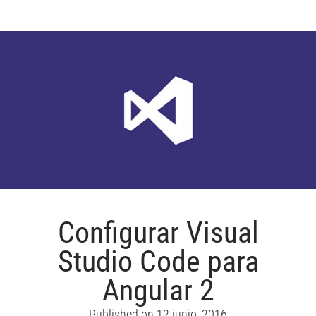
Angular
2
(parte
I)
–
Modulo,
Componente,
Template
y
Metadatos
Configurar Visual
Studio Code para
Angular 2
Published on
12 junio, 2016