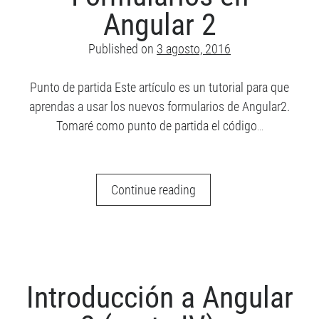
ha
Angular 2
Recent posts
cambiado
Cómo destacar en tu próxima entrevista técnica
Published on
3 agosto, 2016
¿Qué es Scully y por qué (quizás) no lo necesitas?
Javascript ES2019: Todas las novedades
Punto de partida Este artículo es un tutorial para que
Angular 9: Lo más destacado
aprendas a usar los nuevos formularios de Angular2.
Actualizaciones de Javascript – ES2018
Tomaré como punto de partida el código…
Archive
Formularios
Continue reading
en
Archive
Angular
2
Meta
Introducción a Angular
Acceder