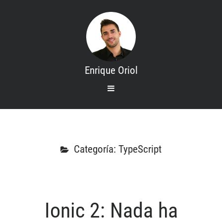
Enrique Oriol
open
primary
menu
Search
Inicio
Mis cursos
Categoría: TypeScript
Contacto
Sobre mi
Ionic 2: Nada ha
Categories