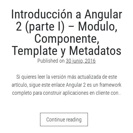
(parte
II)
Introducción a Angular
–
2 (parte I) – Modulo,
Data
Binding
Componente,
y
Template y Metadatos
Directivas
Published on
30 junio, 2016
Si quieres leer la versión más actualizada de este
artículo, sigue este enlace Angular 2 es un framework
completo para construir aplicaciones en cliente con…
Introducción
Continue reading
a